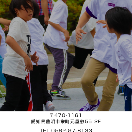
ACCESS
豊明校
無料体験はこちら
〒470-1161
愛知県豊明市栄町元屋敷55 2F
TEL.0562-97-8133