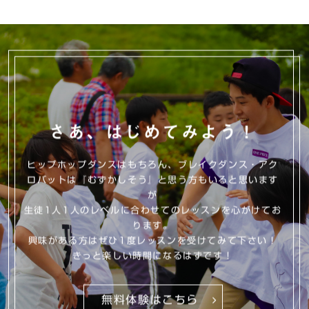
さあ、はじめてみよう！
ヒップホップダンスはもちろん、ブレイクダンス・アク
ロバットは『むずかしそう』と思う方もいると思います
が
生徒1人1人のレベルに合わせてのレッスンを心がけてお
ります。
興味がある方はぜひ1度レッスンを受けてみて下さい！
きっと楽しい時間になるはずです！
無料体験はこちら